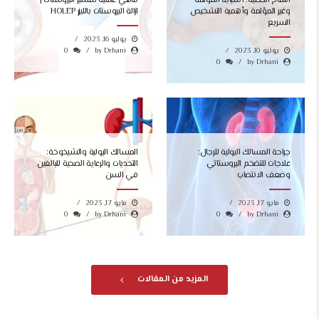
انتفاخ الخصية: أسبابه المؤلمة
ماهي عملية تقشير البروستات |
وغير المؤلمة وأهمية التشخيص
ازالة البروستات بالليزر HOLEP
السريع
يوليو 16, 2023
يونيو 10, 2023
0
by Drhani
0
by Drhani
جراحة المسالك البولية للرجال:
المسالك البولية والشيخوخة:
علاجات للتضخم البروستاتي
التحديات والرعاية الصحية للبالغين
وضعف الانتصاب
في السن
مايو 17, 2023
مايو 17, 2023
0
by Drhani
0
by Drhani
المزيد من المقالات