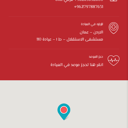
962797887631+
للزياره في العيادة
الاردن – عمان
مستشفى الاستقلال – ط ١ – عيادة 110
حجز الموعد
انقر هنا لحجز موعد في العيادة